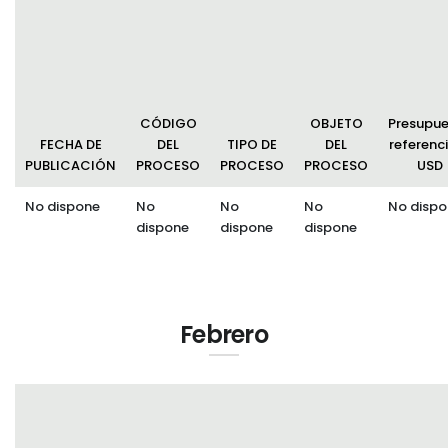
Himno a la Parroquia
Consejo de Planificación Local
Convocatorias
Escudo de la Parroquia
GESTIÓN ADMINISTRATIVA
Bandera de la Parroquia
Plan de desarrollo y Ordenamiento Territorial - PD
CÓDIGO
OBJETO
Presupu
Plan Anual Contratación - PAC
FECHA DE
DEL
TIPO DE
DEL
referenci
PUBLICACIÓN
PROCESO
PROCESO
PROCESO
USD
Plan Operativo Anual - POA
No dispone
No
No
No
No dispo
Convenios Institucionales
dispone
dispone
dispone
PRESUPUESTO: EJECUCIÓN Y REPORTES
Cédulas presupuestarias y balances
Procesos de contratación
Febrero
Ejecución Presupuestaria
Obras y proyectos