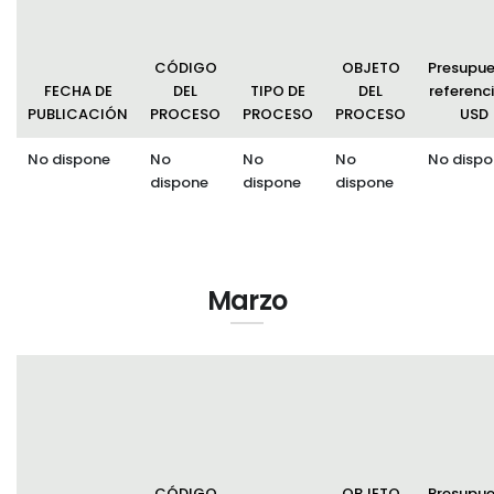
CÓDIGO
OBJETO
Presupu
FECHA DE
DEL
TIPO DE
DEL
referenci
PUBLICACIÓN
PROCESO
PROCESO
PROCESO
USD
No dispone
No
No
No
No dispo
dispone
dispone
dispone
Marzo
CÓDIGO
OBJETO
Presupu